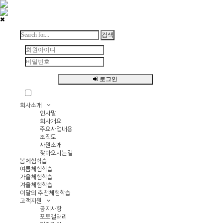
검색
회원가입
로그인
자동로그인
회원정보 찾기
회사소개
인사말
회사개요
주요사업내용
조직도
사원소개
찾아오시는길
봄체험학습
여름체험학습
가을체험학습
겨울체험학습
이달의 추천체험학습
고객지원
공지사항
포토갤러리