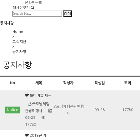
온라인문의
행사장찾기
검색
공지사항
Home
고객지원
공지사항
공지사항
No
제목
작성자
작성일
조회
※아이들 체험학습 전문 여행사 굿모닝체험스쿨 입니다※
8
굿모닝체험
굿모닝체험관광여행
Notice
09-28
17780
관광여행사
사
09-28
17780
2019년 가을체험학습이 업데이트 되었습니다.